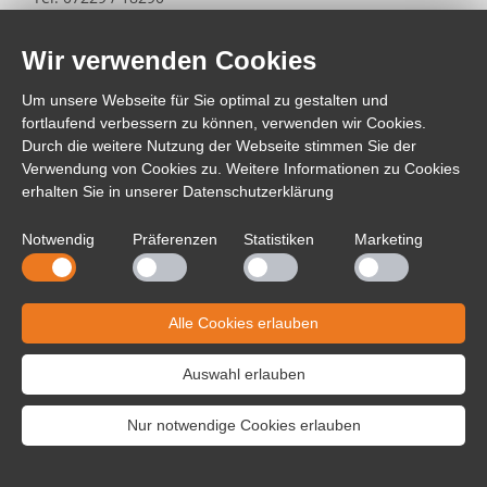
Fax: 07229 / 182999
Wir verwenden Cookies
Mail: info@sintron.de
Um unsere Webseite für Sie optimal zu gestalten und
VERTRIEBSPARTNER
fortlaufend verbessern zu können, verwenden wir Cookies.
Durch die weitere Nutzung der Webseite stimmen Sie der
QVK GmbH
Verwendung von Cookies zu. Weitere Informationen zu Cookies
76473 Iffezheim
erhalten Sie in unserer
Datenschutzerklärung
www.qvk-shop.de
Notwendig
Präferenzen
Statistiken
Marketing
Tel: 07229 / 1829800
Alle Cookies erlauben
Fax: 07229 / 1829809
Mail: info@qvk-shop.de
Auswahl erlauben
Nur notwendige Cookies erlauben
Sintron Distribution GmbH © 2017 -
Impressum
Datenschutz
Sitemap